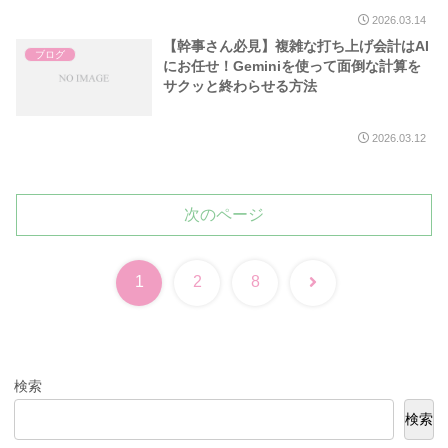
2026.03.14
【幹事さん必見】複雑な打ち上げ会計はAI
ブログ
にお任せ！Geminiを使って面倒な計算を
サクッと終わらせる方法
2026.03.12
次のページ
次
1
2
8
へ
検索
検索