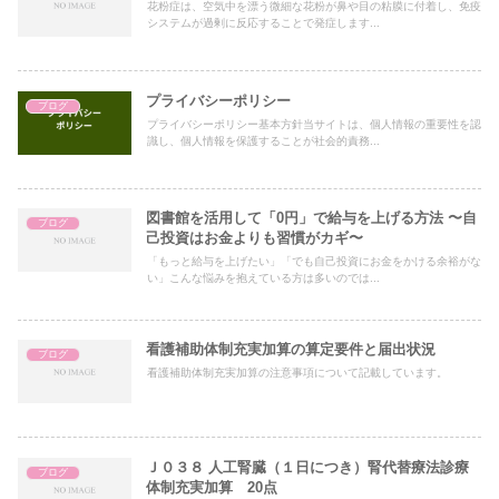
花粉症は、空気中を漂う微細な花粉が鼻や目の粘膜に付着し、免疫
システムが過剰に反応することで発症します...
プライバシーポリシー
ブログ
プライバシーポリシー基本方針当サイトは、個人情報の重要性を認
識し、個人情報を保護することが社会的責務...
図書館を活用して「0円」で給与を上げる方法 〜自
ブログ
己投資はお金よりも習慣がカギ〜
「もっと給与を上げたい」「でも自己投資にお金をかける余裕がな
い」こんな悩みを抱えている方は多いのでは...
看護補助体制充実加算の算定要件と届出状況
ブログ
看護補助体制充実加算の注意事項について記載しています。
Ｊ０３８ 人工腎臓（１日につき）腎代替療法診療
ブログ
体制充実加算 20点