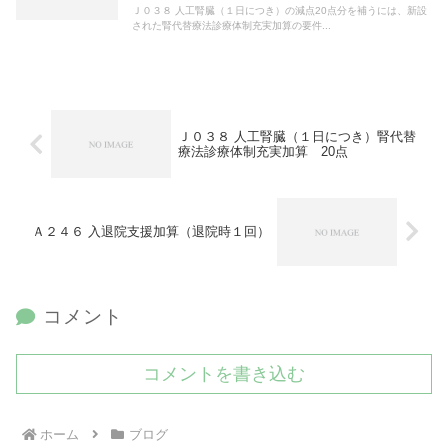
Ｊ０３８ 人工腎臓（１日につき）の減点20点分を補うには、新設
された腎代替療法診療体制充実加算の要件...
Ｊ０３８ 人工腎臓（１日につき）腎代替
療法診療体制充実加算 20点
Ａ２４６ 入退院支援加算（退院時１回）
コメント
コメントを書き込む
ホーム
ブログ