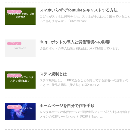
スマホいらずでYoutubeをキャストする方法
ブログ
こどもがスマホに興味をもち、スマホが手元になく困っていること
ってありませんか？「Chromecast...
Hugロボットの導入と労働環境への影響
ブログ
介護ロボットの導入効果と補助金について解説しています。
ステマ規制とは
ブログ
ステマ規制とは、「PRであることを隠してする広告への規制」の
ことで、景品表示法（景表法）に基づいて2...
ホームページを自分で作る手順
ブログ
レンタルサーバの契約サーバー選択申込フォーム記入支払い独自ド
メインの取得サーバとセットで取得するか、...